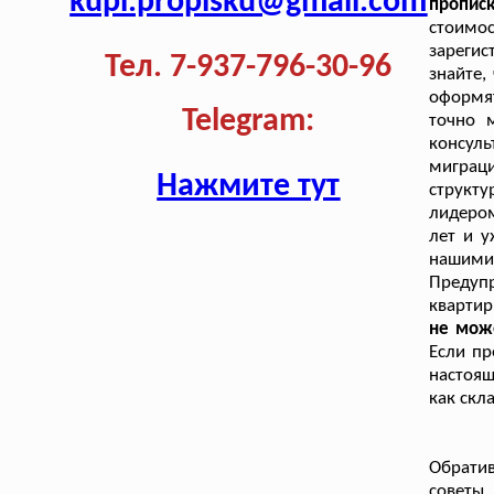
kupi.propisku@gmail.com
пропис
стоим
зареги
Тел. 7-937-796-30-96
знайте,
оформя
Telegram:
точно 
консул
миграци
Нажмите тут
структ
лидером
лет и у
нашими 
Предуп
квартир
не може
Если пр
настоящ
как скл
Обратив
советы