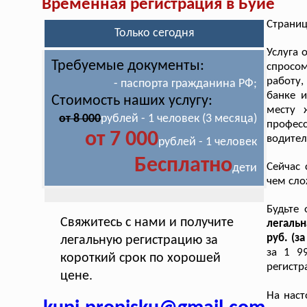
Временная регистрация в Буйе
Страниц
Только сегодня
Услуга
Требуемые документы:
спросом
работу,
- паспорта гражданина РФ;
банке и
Стоимость наших услугу:
месту 
от 8 000
рублей - 1 человек (3 месяца)
профес
от 7 000
водител
рублей - 1 человек
Бесплатно
Сейчас 
дети
чем сло
Будьте
Свяжитесь с нами и получите
легальн
руб. (за
легальную регистрацию за
за 1 9
короткий срок по хорошей
регистр
цене.
На нас