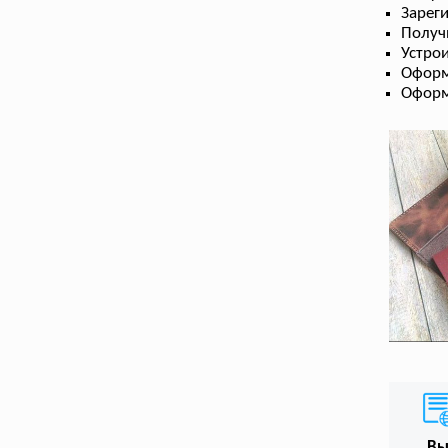
Зарег
Получ
Устрои
Оформ
Оформ
В