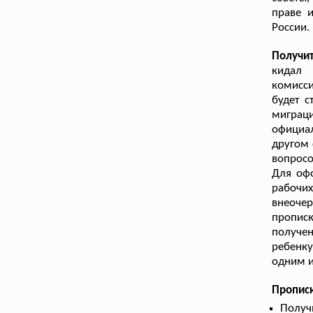
праве 
России.
Получи
кидал 
комисси
будет 
миграц
официал
другом 
вопросо
Для офо
рабочих
внеоче
пропис
получен
ребенк
одним и
Прописк
Получ