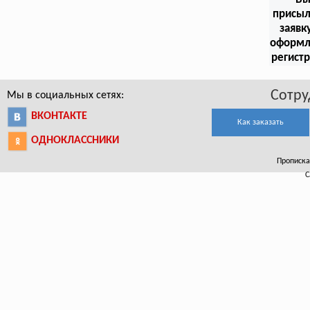
присыл
заявк
оформл
регист
Сотру
Мы в социальных сетях:
ВКОНТАКТЕ
Как заказать
ОДНОКЛАССНИКИ
Прописка 
С